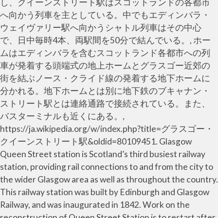
し、クイーンストリート駅はスコットランドの各都市
へ向かう列車を主としている。中でもエディンバラ・
ウェイヴァリー駅へ向かうシャトル列車はその中心
で、日中毎時4本、両駅間を50分で結んでいる。, ホー
ムはエディンバラを含むスコットランド各都市への列
車が発着する頭端式の地上ホームとグラスゴー近郊の
街を結ぶノース・クライド線の発着する地下ホームに
分かれる。地下ホームとは別に地下鉄のブキャナン・
ストリート駅とは連絡通路で接続されている。また、
バスターミナルも近くにある。,
https://ja.wikipedia.org/w/index.php?title=グラスゴー・
クイーンストリート駅&oldid=80109451. Glasgow
Queen Street station is Scotland’s third busiest railway
station, providing rail connections to and from the city to
the wider Glasgow area as well as throughout the country.
This railway station was built by Edinburgh and Glasgow
Railway, and was inaugurated in 1842. Work on the
reconstruction of Queen Street Station is to restart after