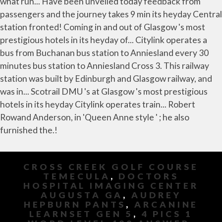
CROSS CREEK GOLF COURSE
TEMECULA
,
DOCTORS
HOSPITAL IMAGING CENTER
AUGUSTA GA
,
AUDREY
HEPBURN PANTS
,
ARCANINE
LEARNSET GEN 5
,
4 PICS 1