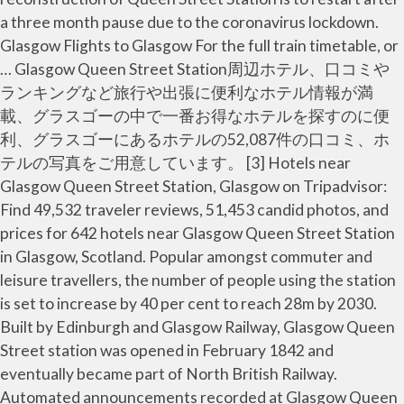
a three month pause due to the coronavirus lockdown.
Glasgow Flights to Glasgow For the full train timetable, or
… Glasgow Queen Street Station周辺ホテル、口コミや
ランキングなど旅行や出張に便利なホテル情報が満
載、グラスゴーの中で一番お得なホテルを探すのに便
利、グラスゴーにあるホテルの52,087件の口コミ、ホ
テルの写真をご用意しています。 [3] Hotels near
Glasgow Queen Street Station, Glasgow on Tripadvisor:
Find 49,532 traveler reviews, 51,453 candid photos, and
prices for 642 hotels near Glasgow Queen Street Station
in Glasgow, Scotland. Popular amongst commuter and
leisure travellers, the number of people using the station
is set to increase by 40 per cent to reach 28m by 2030.
Built by Edinburgh and Glasgow Railway, Glasgow Queen
Street station was opened in February 1842 and
eventually became part of North British Railway.
Automated announcements recorded at Glasgow Queen